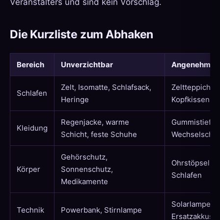
Veranstalters und sind kein Vorschlag.
Die Kurzliste zum Abhaken
Bereich
Unverzichtbar
Angenehm
Zelt, Isomatte, Schlafsack,
Zeltteppich,
Schlafen
Heringe
Kopfkissen
Regenjacke, warme
Gummistiefel,
Kleidung
Schicht, feste Schuhe
Wechselschu
Gehörschutz,
Ohrstöpsel z
Körper
Sonnenschutz,
Schlafen
Medikamente
Solarlampe,
Technik
Powerbank, Stirnlampe
Ersatzakkus